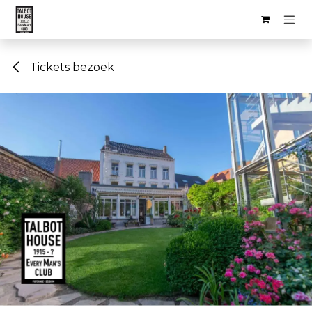
Overslaan naar inhoud
Tickets bezoek