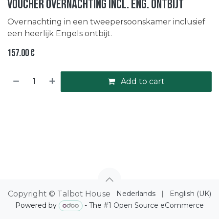
Voucher overnachting incl. Eng. ontbijt
Overnachting in een tweepersoonskamer inclusief
een heerlijk Engels ontbijt.
157.00
€
Add to cart
Copyright © Talbot House
Nederlands
|
English (UK)
Powered by
- The #1
Open Source eCommerce